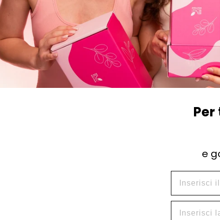
Per 
e g