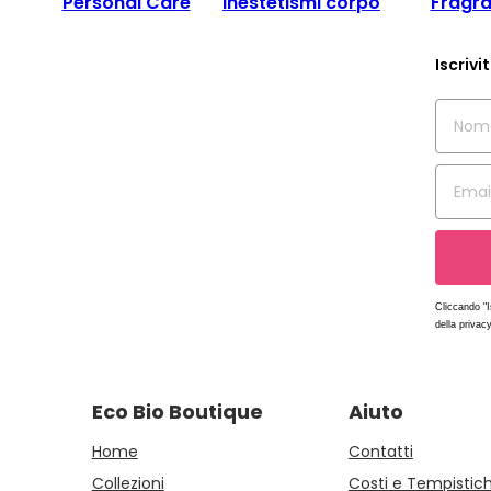
Personal Care
Inestetismi corpo
Fragr
Iscrivi
Cliccando "I
della privacy
Eco Bio Boutique
Aiuto
Home
Contatti
Collezioni
Costi e Tempistic