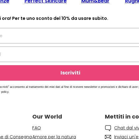
anze
Perfect Skincare
Mum&Bear
Rughe
ti ora! Per te uno sconto del 10% da usare subito.
Iscriviti
scriviti" acconsento al trattamento dei miei dati al fine di ricevere newsletter e promozioni e dichiaro di aver
 policy.
Our World
Mettiti in c
FAQ
Chat dal vi
he di Consegna
Amore per la natura
Inviaci un'