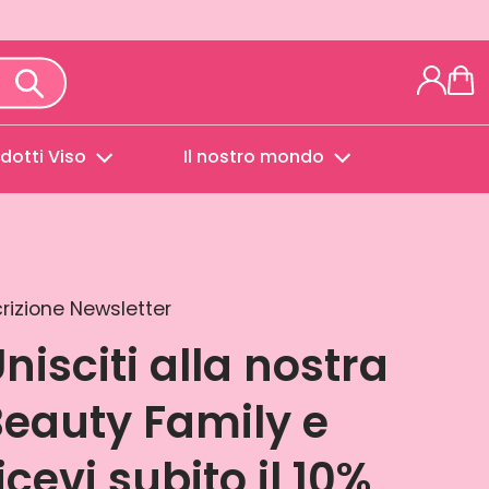
dotti Viso
Il nostro mondo
crizione Newsletter
nisciti alla nostra
eauty Family e
icevi subito il 10%