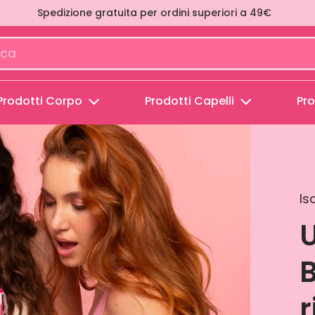
Spedizione gratuita per ordini superiori a 49€
Metti
in
pausa
presentazione
Prodotti Corpo
Prodotti Capelli
Pro
Is
U
B
r