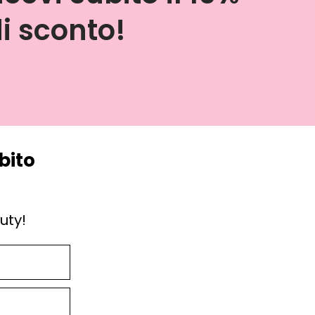
i sconto!
bito
uty!