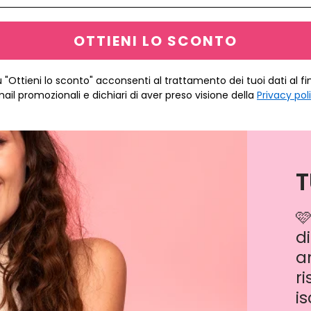
OTTIENI LO SCONTO
"Ottieni lo sconto" acconsenti al trattamento dei tuoi dati al fi
ail promozionali e dichiari di aver preso visione della
Privacy pol
T

di
a
r
is